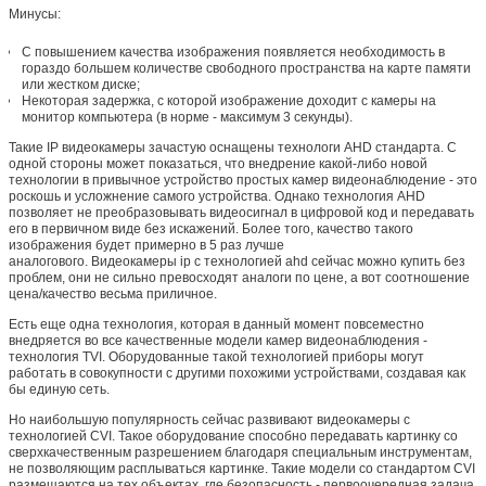
Минусы:
С повышением качества изображения появляется необходимость в
гораздо большем количестве свободного пространства на карте памяти
или жестком диске;
Некоторая задержка, с которой изображение доходит с камеры на
монитор компьютера (в норме - максимум 3 секунды).
Такие IP видеокамеры зачастую оснащены технологи AHD стандарта. С
одной стороны может показаться, что внедрение какой-либо новой
технологии в привычное устройство простых камер видеонаблюдение - это
роскошь и усложнение самого устройства. Однако технология AHD
позволяет не преобразовывать видеосигнал в цифровой код и передавать
его в первичном виде без искажений. Более того, качество такого
изображения будет примерно в 5 раз лучше
аналогового. Видеокамеры ip с технологией ahd сейчас можно купить без
проблем, они не сильно превосходят аналоги по цене, а вот соотношение
цена/качество весьма приличное.
Есть еще одна технология, которая в данный момент повсеместно
внедряется во все качественные модели камер видеонаблюдения -
технология TVI. Оборудованные такой технологией приборы могут
работать в совокупности с другими похожими устройствами, создавая как
бы единую сеть.
Но наибольшую популярность сейчас развивают видеокамеры с
технологией CVI. Такое оборудование способно передавать картинку со
сверхкачественным разрешением благодаря специальным инструментам,
не позволяющим расплываться картинке. Такие модели со стандартом CVI
размещаются на тех объектах, где безопасность - первоочередная задача,