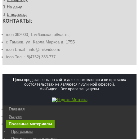
На дачу
В подъезд
КОНТАКТЫ:
icon
392000, Тамбовская область,
г. Тамбов, ул. Карла Маркса д. 175Б
icon
Email : info@mikvideo.ru
icon
Тел. : 8(4752) 333-777
Цены представлены на сайте для ознакомления и ни при каких
обстоятельствах не являются публичной офертой.
МикВидео - Все права защищены.
Главная
Услуги
Полезные материалы
Программы
Примеры видео с камер