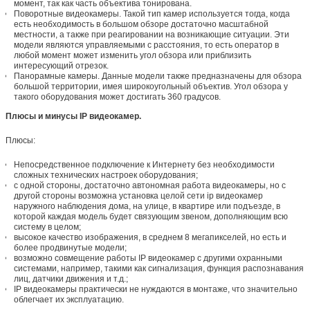
момент, так как часть объектива тонирована.
Поворотные видеокамеры. Такой тип камер используется тогда, когда
есть необходимость в большом обзоре достаточно масштабной
местности, а также при реагировании на возникающие ситуации. Эти
модели являются управляемыми с расстояния, то есть оператор в
любой момент может изменить угол обзора или приблизить
интересующий отрезок.
Панорамные камеры. Данные модели также предназначены для обзора
большой территории, имея широкоугольный объектив. Угол обзора у
такого оборудования может достигать 360 градусов.
Плюсы и минусы IP видеокамер.
Плюсы:
Непосредственное подключение к Интернету без необходимости
сложных технических настроек оборудования;
с одной стороны, достаточно автономная работа видеокамеры, но с
другой стороны возможна установка целой сети ip видеокамер
наружного наблюдения дома, на улице, в квартире или подъезде, в
которой каждая модель будет связующим звеном, дополняющим всю
систему в целом;
высокое качество изображения, в среднем 8 мегапикселей, но есть и
более продвинутые модели;
возможно совмещение работы IP видеокамер с другими охранными
системами, например, такими как сигнализация, функция распознавания
лиц, датчики движения и т.д.;
IP видеокамеры практически не нуждаются в монтаже, что значительно
облегчает их эксплуатацию.