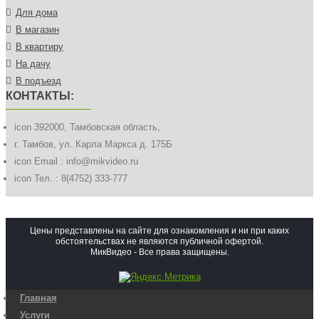
Для дома
В магазин
В квартиру
На дачу
В подъезд
КОНТАКТЫ:
icon
392000, Тамбовская область,
г. Тамбов, ул. Карла Маркса д. 175Б
icon
Email : info@mikvideo.ru
icon
Тел. : 8(4752) 333-777
Цены представлены на сайте для ознакомления и ни при каких
обстоятельствах не являются публичной офертой.
МикВидео - Все права защищены.
Главная
Услуги