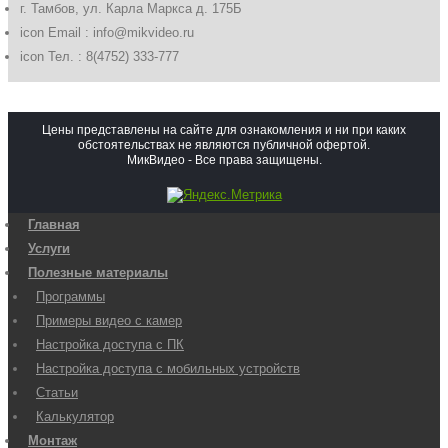
г. Тамбов, ул. Карла Маркса д. 175Б
icon
Email : info@mikvideo.ru
icon
Тел. : 8(4752) 333-777
Цены представлены на сайте для ознакомления и ни при каких
обстоятельствах не являются публичной офертой.
МикВидео - Все права защищены.
Главная
Услуги
Полезные материалы
Программы
Примеры видео с камер
Настройка доступа с ПК
Настройка доступа с мобильных устройств
Статьи
Калькулятор
Монтаж