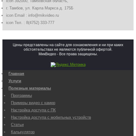
icon
392000, Тамбовская область,
г. Тамбов, ул. Карла Маркса д. 175Б
icon
Email : info@mikvideo.ru
icon
Тел. : 8(4752) 333-777
Цены представлены на сайте для ознакомления и ни при каких
обстоятельствах не являются публичной офертой.
МикВидео - Все права защищены.
Главная
Услуги
Полезные материалы
Программы
Примеры видео с камер
Настройка доступа с ПК
Настройка доступа с мобильных устройств
Статьи
Калькулятор