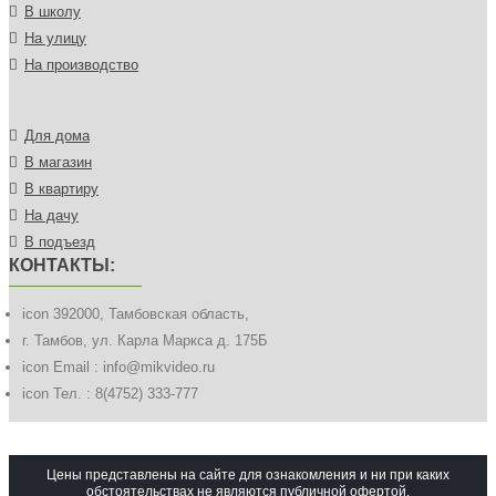
В школу
На улицу
На производство
Для дома
В магазин
В квартиру
На дачу
В подъезд
КОНТАКТЫ:
icon
392000, Тамбовская область,
г. Тамбов, ул. Карла Маркса д. 175Б
icon
Email : info@mikvideo.ru
icon
Тел. : 8(4752) 333-777
Цены представлены на сайте для ознакомления и ни при каких
обстоятельствах не являются публичной офертой.