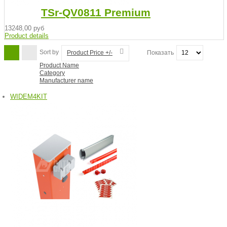
TSr-QV0811 Premium
13248,00 руб
Product details
Sort by
Product Price +/-
Показать
Product Name
Category
Manufacturer name
WIDEM4KIT