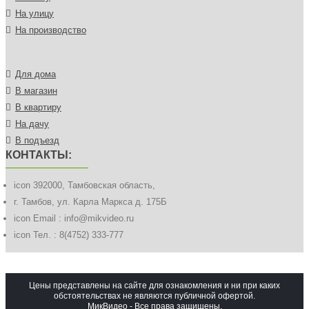
На улицу
На производство
Для дома
В магазин
В квартиру
На дачу
В подъезд
КОНТАКТЫ:
icon
392000, Тамбовская область,
г. Тамбов, ул. Карла Маркса д. 175Б
icon
Email : info@mikvideo.ru
icon
Тел. : 8(4752) 333-777
Цены представлены на сайте для ознакомления и ни при каких
обстоятельствах не являются публичной офертой.
МикВидео - Все права защищены.