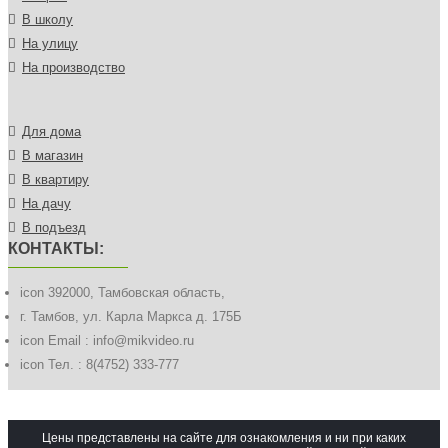
В школу
На улицу
На производство
Для дома
В магазин
В квартиру
На дачу
В подъезд
КОНТАКТЫ:
icon
392000, Тамбовская область,
г. Тамбов, ул. Карла Маркса д. 175Б
icon
Email : info@mikvideo.ru
icon
Тел. : 8(4752) 333-777
Цены представлены на сайте для ознакомления и ни при каких