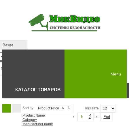
Везде
Menu
КАТАЛОГ ТОВАРОВ
Sort by
Product Price +/-
Показать
Product Name
1
2
End
Category
Manufacturer name