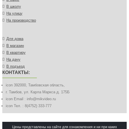
В школу
На улицу
На производство
Для дома
В магазин
В квартиру
На дачу
В подъезд
КОНТАКТЫ:
icon
392000, Тамбовская область,
г. Тамбов, ул. Карла Маркса д. 175Б
icon
Email : info@mikvideo.ru
icon
Тел. : 8(4752) 333-777
Цены представлены на сайте для ознакомления и ни при каких