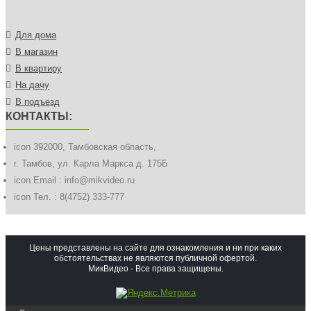
Для дома
В магазин
В квартиру
На дачу
В подъезд
КОНТАКТЫ:
icon
392000, Тамбовская область,
г. Тамбов, ул. Карла Маркса д. 175Б
icon
Email : info@mikvideo.ru
icon
Тел. : 8(4752) 333-777
Цены представлены на сайте для ознакомления и ни при каких
обстоятельствах не являются публичной офертой.
МикВидео - Все права защищены.