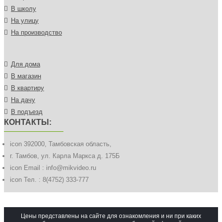
В школу
На улицу
На производство
Для дома
В магазин
В квартиру
На дачу
В подъезд
КОНТАКТЫ:
icon
392000, Тамбовская область,
г. Тамбов, ул. Карла Маркса д. 175Б
icon
Email : info@mikvideo.ru
icon
Тел. : 8(4752) 333-777
Цены представлены на сайте для ознакомления и ни при каких