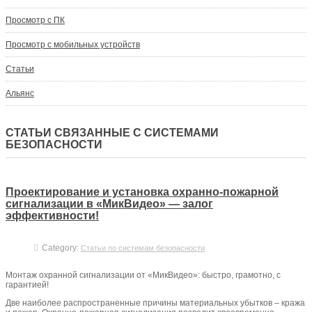
Просмотр с ПК
Просмотр с мобильных устройств
Статьи
Альянс
СТАТЬИ СВЯЗАННЫЕ С СИСТЕМАМИ
БЕЗОПАСНОСТИ
Проектирование и установка охранно-пожарной
сигнализации в «МикВидео» — залог
эффективности!
Category:
Статьи по системам безопасности
Монтаж охранной сигнализации от «МикВидео»: быстро, грамотно, с
гарантией!
Две наиболее распространенные причины материальных убытков – кража