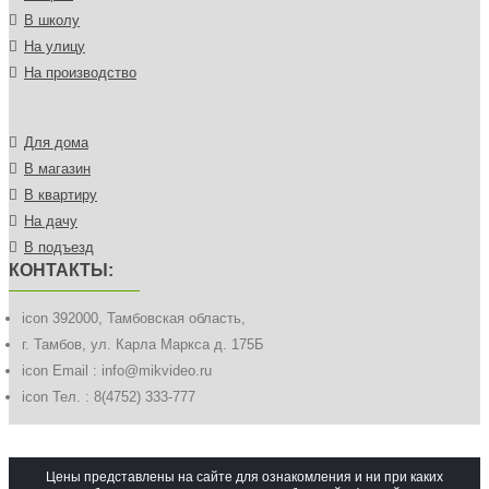
В школу
На улицу
На производство
Для дома
В магазин
В квартиру
На дачу
В подъезд
КОНТАКТЫ:
icon
392000, Тамбовская область,
г. Тамбов, ул. Карла Маркса д. 175Б
icon
Email : info@mikvideo.ru
icon
Тел. : 8(4752) 333-777
Цены представлены на сайте для ознакомления и ни при каких