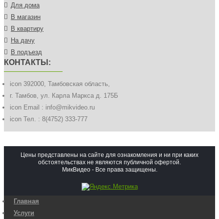
Для дома
В магазин
В квартиру
На дачу
В подъезд
КОНТАКТЫ:
icon
392000, Тамбовская область,
г. Тамбов, ул. Карла Маркса д. 175Б
icon
Email : info@mikvideo.ru
icon
Тел. : 8(4752) 333-777
Цены представлены на сайте для ознакомления и ни при каких
обстоятельствах не являются публичной офертой.
МикВидео - Все права защищены.
Главная
Услуги