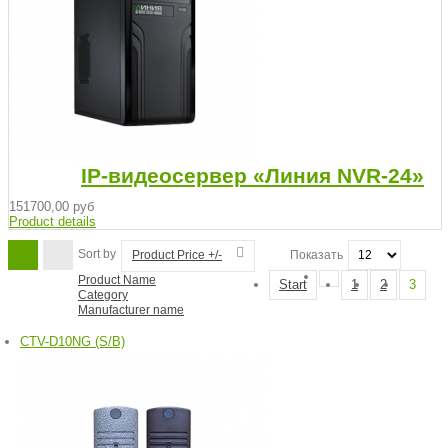
IP-видеосервер «Линия NVR-24»
151700,00 руб
Product details
Sort by
Product Price +/-
Показать
Product Name
Start
1
2
3
Category
Manufacturer name
CTV-D10NG (S/B)